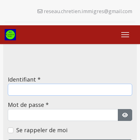
reseau.chretien.immigres@gmail.com
Identifiant
*
Mot de passe
*
Affich
Se rappeler de moi