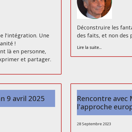
Déconstruire les fant
 l'intégration. Une
des faits, et non des
nité !
Lire la suite...
ont là en personne,
xprimer et partager.
 9 avril 2025
Rencontre avec M
l'approche euro
28 Septembre 2023