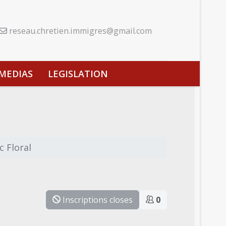
reseau.chretien.immigres@gmail.com
MEDIAS
LEGISLATION
 Floral
Inscriptions closes
0